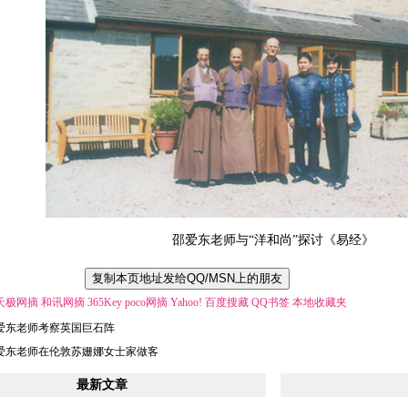
邵爱东老师与“洋和尚”探讨《易经》
天极网摘
和讯网摘
365Key
poco网摘
Yahoo!
百度搜藏
QQ书签
本地收藏夹
爱东老师考察英国巨石阵
爱东老师在伦敦苏姗娜女士家做客
最新文章