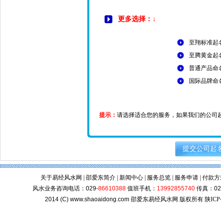
更多选择：↓
至翔标准起
至腾黄金起
普通产品命
国际品牌命
提示：
请选择适合您的服务，如果我们的公司
提交公司起
关于易经风水网
|
邵爱东简介
|
新闻中心
|
服务总览
|
服务申请
|
付款方
风水业务咨询电话：
029-
86610388
值班手机：
13992855740
传真：
02
2014 (C)
www.shaoaidong.com
邵爱东易经风水网 版权所有
陕ICP