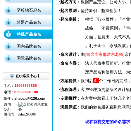
·起名方向：
根据产品定位、公司大小、
至尊钻石起名
·起名原则：
坚持原创，坚持创新！
·起名宗旨：
根据「行业属性」「企业
普通产品命名
战略」「消费原则」「审
特殊产品命名
方面，创意出「大气不凡
」利于企业「永续发展」
国内品牌命名
·命名设计：
由[
首席专家邵爱东老师
]亲
国际品牌命名
·命名内容：
法人代表生辰简析、行业
定产品名称使用方法、为
4
·方案提供：
款到后
个工作日内完成，
手机：
18992867865
·流程管理：
客户经理负责您命名设计项
电话：
029-89601188
·专家推荐：
在方案中您看上了好几个名
邮件：
shaoaid@126.com
咨询
·满意保证：
我们的命名服务直到您满意
QQ
：
微信号：
dahai290008
现在就提交您的命名需求